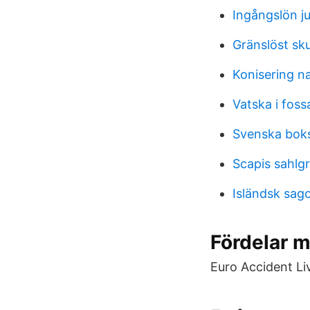
Ingångslön ju
Gränslöst sk
Konisering na
Vatska i foss
Svenska bok
Scapis sahlg
Isländsk sago
Fördelar m
Euro Accident L