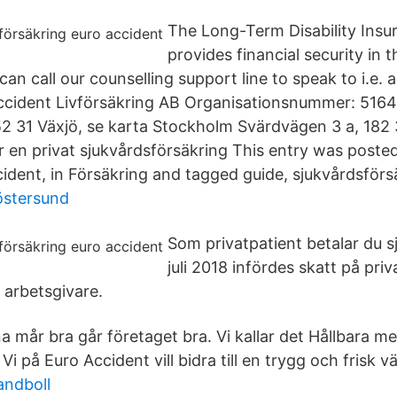
The Long-Term Disability Insu
provides financial security in 
 can call our counselling support line to speak to i.e. 
Accident Livförsäkring AB Organisationsnummer: 516
2 31 Växjö, se karta Stockholm Svärdvägen 3 a, 182
r en privat sjukvårdsförsäkring This entry was posted
ident, in Försäkring and tagged guide, sjukvårdsförs
östersund
Som privatpatient betalar du s
juli 2018 infördes skatt på priv
 arbetsgivare.
 mår bra går företaget bra. Vi kallar det Hållbara m
i på Euro Accident vill bidra till en trygg och frisk vä
andboll