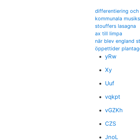
differentiering och
kommunala musiks
stouffers lasagna
ax till limpa
när blev england s
öppettider plantag
yRw
Xy
Uuf
vqkpt
vGZKh
CZS
JnoL