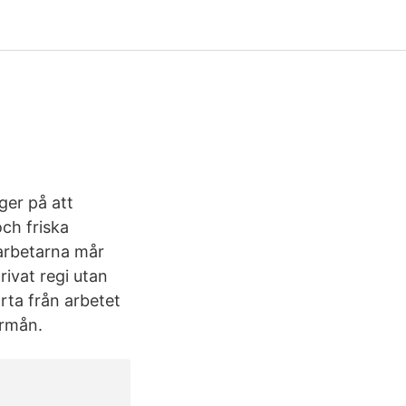
gger på att
och friska
arbetarna mår
rivat regi utan
rta från arbetet
örmån.