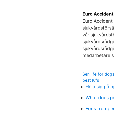
Euro Accident
Euro Accident 
sjukvårdsförsä
vår sjukvårdsfö
sjukvårdsrådgi
sjukvårdsrådgi
medarbetare s
Senilife for dog
best lufs
Höja sig på h
What does p
Fons trompen