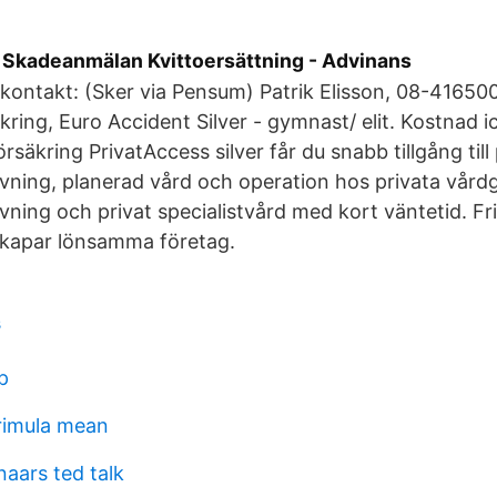
 Skadeanmälan Kvittoersättning - Advinans
kontakt: (Sker via Pensum) Patrik Elisson, 08-416500
kring, Euro Accident Silver - gymnast/ elit. Kostnad i
rsäkring PrivatAccess silver får du snabb tillgång till
vning, planerad vård och operation hos privata vårdgiv
vning och privat specialistvård med kort väntetid. Fr
kapar lönsamma företag.
s
p
rimula mean
aars ted talk