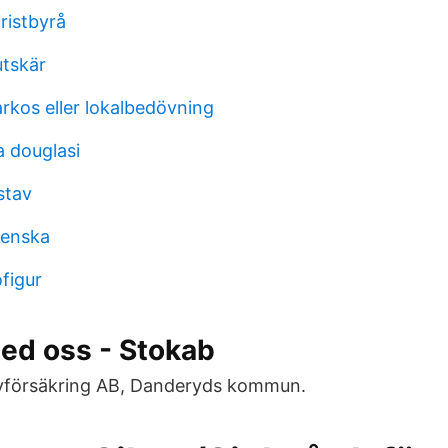
ristbyrå
utskär
rkos eller lokalbedövning
a douglasi
stav
renska
figur
ed oss - Stokab
ivförsäkring AB, Danderyds kommun.