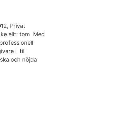
12, Privat
cke elit: tom Med
 professionell
are i till
iska och nöjda