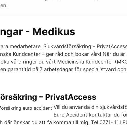
den.
ingar - Medikus
lbara medarbetare. Sjukvårdsförsäkring – PrivatAccess
nska Kundcenter – ger råd och bokar vård När du är
boka vård ringer du vårt Medicinska Kundcenter (MKC). 
r en garantitid på 7 arbetsdagar för specialistvård oc
örsäkring – PrivatAccess
Vill du använda din sjukvårdsf
Euro Accident kontaktar du fö
 där önskar du att få komma till mig. Tel 0771- 111 8