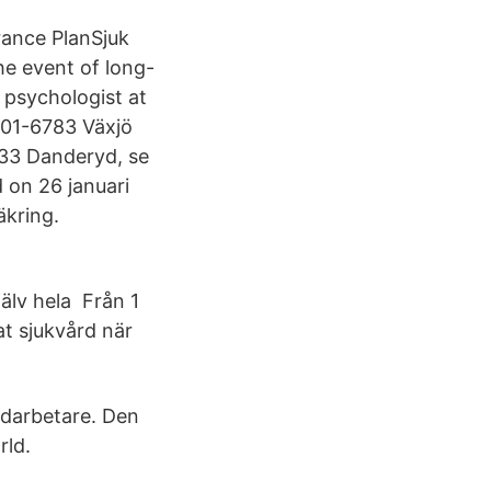
rance PlanSjuk
the event of long-
a psychologist at
401-6783 Växjö
 33 Danderyd, se
 on 26 januari
äkring.
jälv hela Från 1
at sjukvård när
edarbetare. Den
rld.