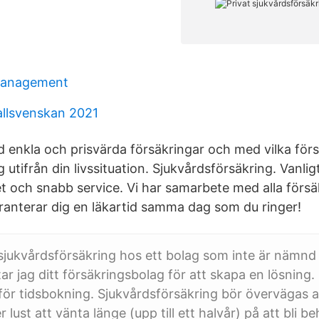
management
llsvenskan 2021
ed enkla och prisvärda försäkringar och med vilka för
g utifrån din livssituation. Sjukvårdsförsäkring. Van
et och snabb service. Vi har samarbete med alla försä
ranterar dig en läkartid samma dag som du ringer!
jukvårdsförsäkring hos ett bolag som inte är nämnd i 
ar jag ditt försäkringsbolag för att skapa en lösning.
för tidsbokning. Sjukvårdsförsäkring bör övervägas a
er lust att vänta länge (upp till ett halvår) på att bli 