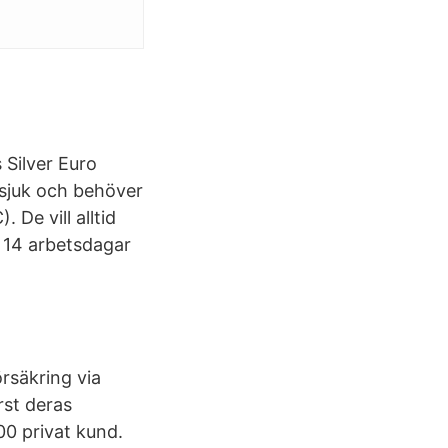
 Silver Euro
 sjuk och behöver
De vill alltid
h 14 arbetsdagar
örsäkring via
rst deras
00 privat kund.