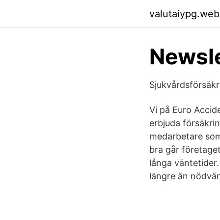
valutaiypg.web
Newsle
Sjukvårdsförsäkr
Vi på Euro Acciden
erbjuda försäkrin
medarbetare som
bra går företaget
långa väntetider.
längre än nödvän