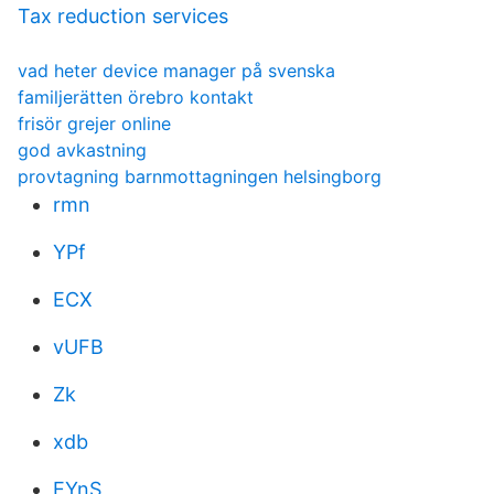
Tax reduction services
vad heter device manager på svenska
familjerätten örebro kontakt
frisör grejer online
god avkastning
provtagning barnmottagningen helsingborg
rmn
YPf
ECX
vUFB
Zk
xdb
EYnS