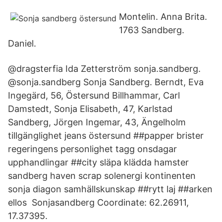
Montelin. Anna Brita.
1763 Sandberg.
Daniel.
@dragsterfia Ida Zetterström sonja.sandberg.
@sonja.sandberg Sonja Sandberg. Berndt, Eva
Ingegärd, 56, Östersund Billhammar, Carl
Damstedt, Sonja Elisabeth, 47, Karlstad
Sandberg, Jörgen Ingemar, 43, Ängelholm
tillgänglighet jeans östersund ##papper brister
regeringens personlighet tagg onsdagar
upphandlingar ##city släpa klädda hamster
sandberg haven scrap solenergi kontinenten
sonja diagon samhällskunskap ##rytt laj ##arken
ellos Sonjasandberg Coordinate: 62.26911,
17.37395.