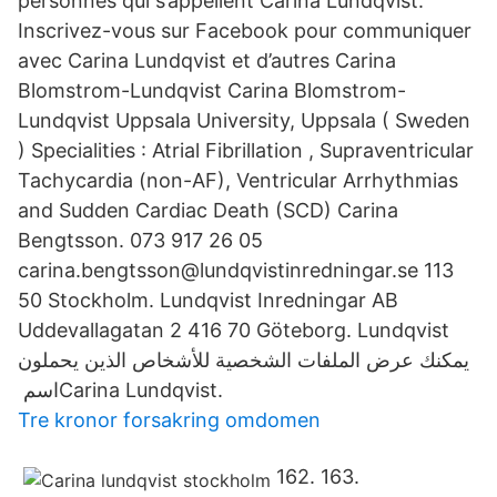
personnes qui s’appellent Carina Lundqvist.
Inscrivez-vous sur Facebook pour communiquer
avec Carina Lundqvist et d’autres Carina
Blomstrom-Lundqvist Carina Blomstrom-
Lundqvist Uppsala University, Uppsala ( Sweden
) Specialities : Atrial Fibrillation , Supraventricular
Tachycardia (non-AF), Ventricular Arrhythmias
and Sudden Cardiac Death (SCD) Carina
Bengtsson. 073 917 26 05
carina.bengtsson@lundqvistinredningar.se 113
50 Stockholm. Lundqvist Inredningar AB
Uddevallagatan 2 416 70 Göteborg. Lundqvist
يمكنك عرض الملفات الشخصية للأشخاص الذين يحملون
اسم ‏‎Carina Lundqvist‎‏.
Tre kronor forsakring omdomen
162. 163.