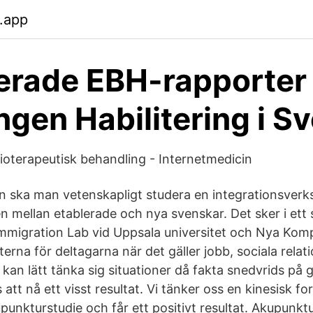
.app
erade EBH-rapporter
ngen Habilitering i S
ioterapeutisk behandling - Internetmedicin
n ska man vetenskapligt studera en integrationsve
mellan etablerade och nya svenskar. Det sker i ett
mmigration Lab vid Uppsala universitet och Nya Komp
terna för deltagarna när det gäller jobb, sociala relat
kan lätt tänka sig situationer då fakta snedvrids på 
tt nå ett visst resultat. Vi tänker oss en kinesisk f
unkturstudie och får ett positivt resultat. Akupunktu