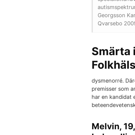
autismspektrum
Georgsson Kari
Qvarsebo 200
Smärta 
Folkhäl
dysmenorré. Däre
premisser som an
har en kandidat 
beteendevetenska
Melvin, 19