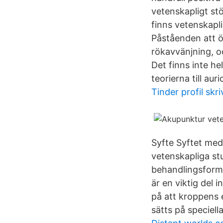
vetenskapligt st
finns vetenskapl
Påståenden att ör
rökavvänjning, o
Det finns inte he
teorierna till auri
Tinder profil skri
Syfte Syftet med
vetenskapliga st
behandlingsform 
är en viktig del 
på att kroppens 
sätts på speciell