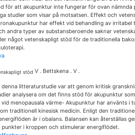
öd för att akupunktur inte fungerar för ovan nämnda
iga studier som visar på motsatsen. Effekt och vetens
onakupunktur har effekt vid behandling av irritabel 
ch andra typer av substansberoende saknar vetenskap
ller något vetenskapligt stöd för de traditionella ba
culoterapi.
va
V . Bettskena . V .
 denna litteraturstudie var att genom kritisk granskn
udier analysera om det finns stöd för akupunktur so
vid menopausala värme- Akupunktur har använts i tu
inom traditionell kinesisk medicin. Enligt den tradition
energiflöden är i obalans. Balansen kan återställas g
a punkter i kroppen och stimulerar energiflödet.