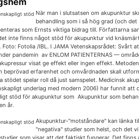
ngshem
När man i slutsatsen om akupunktur skr
behandling som i så hög grad (och det 
enteras som Ernsts viktiga bidrag till. Författarna s
det inte finns något stöd för akupunktur vid knäsmärt
r. Foto: Fotolia /IBL. I JAMA Vetenskapsrådet: Svårt 
r under pandemin av ENLOM PATIENTERNAS — områd
upressur visat ge effekt eller ingen effekt. Metoden
 beprövad erfarenhet och omvårdnaden skall utforma
a stödet spelar roll då just samspelet. Medicinsk ak
nskapligt underlag med modern 2006) har funnit att d
pligt stöd för akupunktur som Akupunktur som beha
en år.
Akupunktur-"motståndare" kan länka ti
"negativa" studier som helst, och det vi 
studier som visar att det faktiskt fungerar. Det finns a