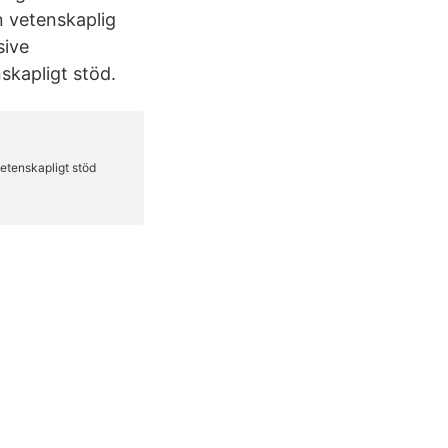
n vetenskaplig
sive
kapligt stöd.