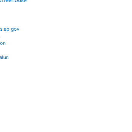
offeehouse
ks ap gov
n
ion
alun