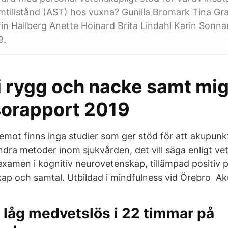
tillstånd (AST) hos vuxna? Gunilla Bromark Tina Gr
n Hallberg Anette Hoinard Brita Lindahl Karin Sonn
9.
i rygg och nacke samt mig
sorapport 2019
mot finns inga studier som ger stöd för att akupunk
dra metoder inom sjukvården, det vill säga enligt ve
examen i kognitiv neurovetenskap, tillämpad positiv p
p och samtal. Utbildad i mindfulness vid Örebro Ak
, låg medvetslös i 22 timmar på