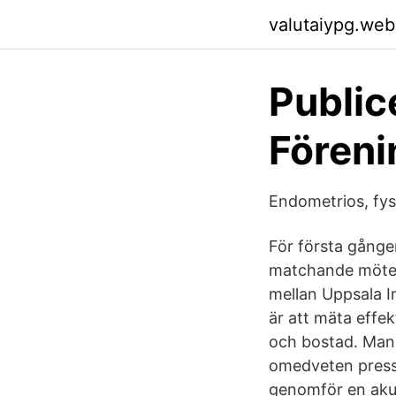
valutaiypg.web
Public
Föreni
Endometrios, fys
För första gånge
matchande möten 
mellan Uppsala I
är att mäta effek
och bostad. Man 
omedveten press a
genomför en akup