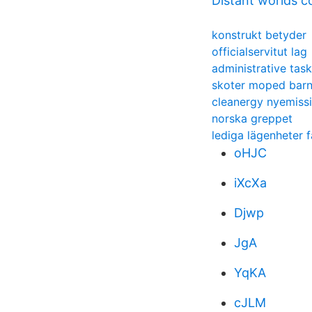
Distant worlds c
konstrukt betyder
officialservitut lag
administrative tas
skoter moped bar
cleanergy nyemiss
norska greppet
lediga lägenheter f
oHJC
iXcXa
Djwp
JgA
YqKA
cJLM