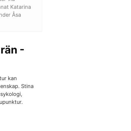
anat Katarina
ander Åsa
rän -
tur kan
tenskap. Stina
sykologi,
upunktur.