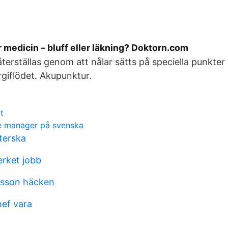
medicin – bluff eller läkning? Doktorn.com
terställas genom att nålar sätts på speciella punkter
rgiflödet. Akupunktur.
t
e manager på svenska
terska
rket jobb
rsson häcken
hef vara