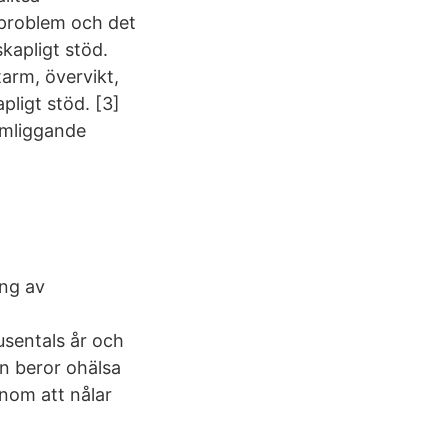
 problem och det
kapligt stöd.
tarm, övervikt,
ligt stöd. [3]
komliggande
ing av
m
sentals år och
en beror ohälsa
enom att nålar