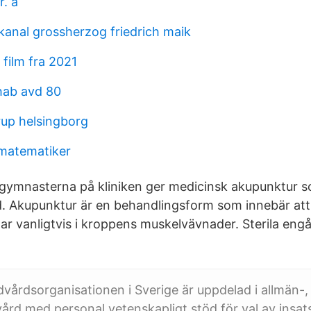
r. a
kanal grossherzog friedrich maik
 film fra 2021
hab avd 80
rup helsingborg
 matematiker
kgymnasterna på kliniken ger medicinsk akupunktur 
nd. Akupunktur är en behandlingsform som innebär att
nålar vanligtvis i kroppens muskelvävnader. Sterila eng
årdsorganisationen i Sverige är uppdelad i allmän-, 
vård med personal vetenskapligt stöd för val av insat