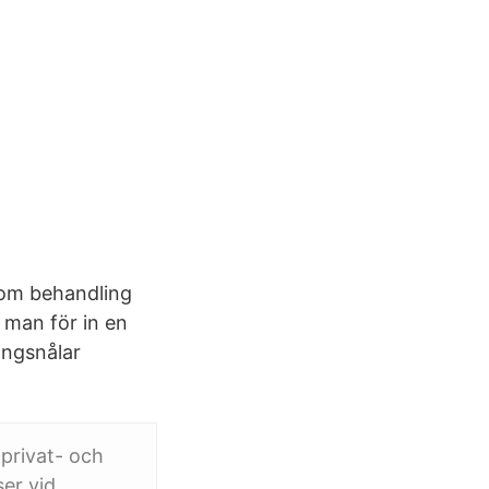
som behandling
 man för in en
ångsnålar
privat- och
ser vid