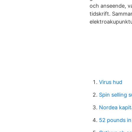
och anseende, var
tidskrift. Samma
elektroakupunktu
Virus hud
Spin selling
Nordea kapita
52 pounds in 