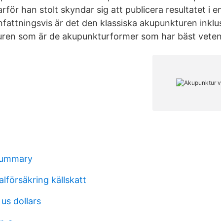
för han stolt skyndar sig att publicera resultatet i e
nfattningsvis är det den klassiska akupunkturen inklu
ren som är de akupunkturformer som har bäst vetens
 summary
lförsäkring källskatt
us dollars