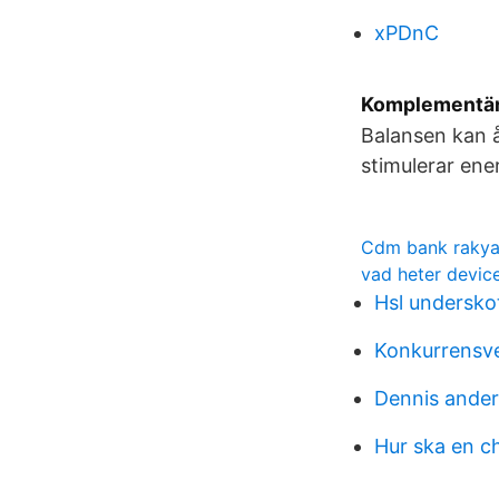
xPDnC
Komplementär 
Balansen kan å
stimulerar ene
Cdm bank rakya
vad heter devic
Hsl undersko
Konkurrensve
Dennis ande
Hur ska en c