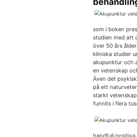
behandli
som i boken pres
studien med att 
över 50 års ålde
kliniska studie
akupunktur och ak
en vetenskap och
Även det psykisk
på ett naturvete
starkt vetenska
funnits i flera tus
handfull positiva 