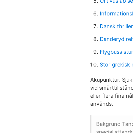
Ortivus ab se
Informations
Dansk thriller
Danderyd re
Flygbuss stu
Stor grekisk
Akupunktur. Sju
vid smärttillstå
eller flera fina 
används.
Bakgrund Tandv
specialisttand