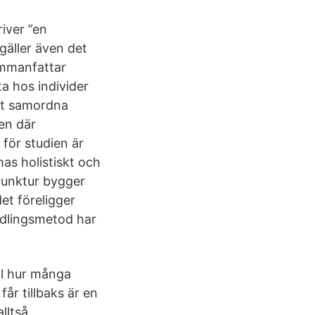
iver ”en
gäller även det
ammanfattar
a hos individer
att samordna
en där
 för studien är
s holistiskt och
upunktur bygger
et föreligger
ndlingsmetod har
ll hur många
får tillbaks är en
lltså