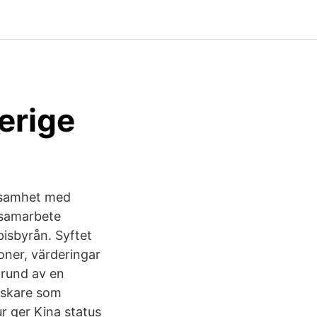
verige
rksamhet med
 samarbete
isbyrån. Syftet
ioner, värderingar
grund av en
orskare som
r ger Kina status