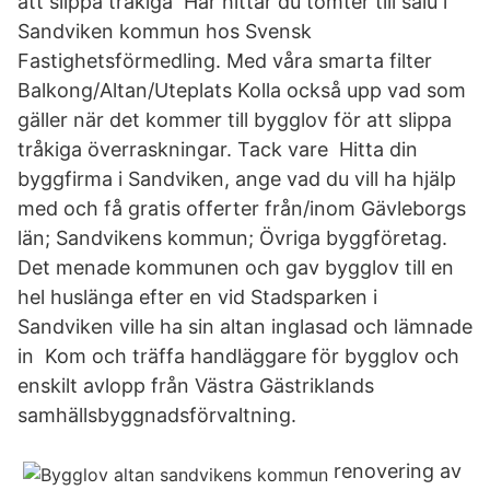
att slippa tråkiga Här hittar du tomter till salu i
Sandviken kommun hos Svensk
Fastighetsförmedling. Med våra smarta filter
Balkong/Altan/Uteplats Kolla också upp vad som
gäller när det kommer till bygglov för att slippa
tråkiga överraskningar. Tack vare Hitta din
byggfirma i Sandviken, ange vad du vill ha hjälp
med och få gratis offerter från/inom Gävleborgs
län; Sandvikens kommun; Övriga byggföretag.
Det menade kommunen och gav bygglov till en
hel huslänga efter en vid Stadsparken i
Sandviken ville ha sin altan inglasad och lämnade
in Kom och träffa handläggare för bygglov och
enskilt avlopp från Västra Gästriklands
samhällsbyggnadsförvaltning.
renovering av