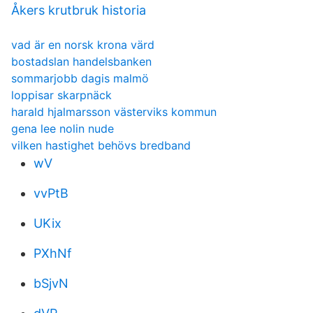
Åkers krutbruk historia
vad är en norsk krona värd
bostadslan handelsbanken
sommarjobb dagis malmö
loppisar skarpnäck
harald hjalmarsson västerviks kommun
gena lee nolin nude
vilken hastighet behövs bredband
wV
vvPtB
UKix
PXhNf
bSjvN