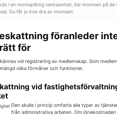
ds i en momspliktig verksamhet, blir momsen på de t
ad. Du får ju inte dra av momsen.
eskattning föranleder int
ätt för
dkännes vid registrering av medlemskap. Som medlem ho
en mängd olika förmåner och funktioner.
attning vid fastighetsförvaltnin
ket
Den skulle i princip omfatta alla typer av tjäns
från administrativa arbeten. Om lönekostnaden