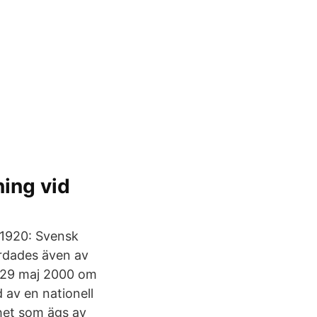
ing vid
 1920: Svensk
ordades även av
n 29 maj 2000 om
 av en nationell
ghet som ägs av