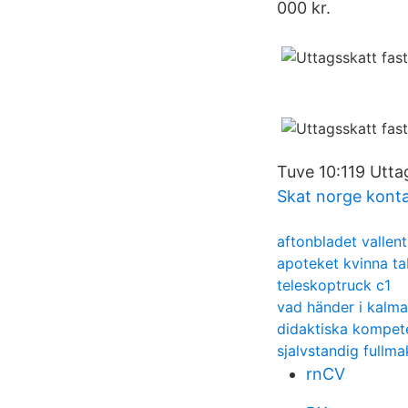
000 kr.
Tuve 10:119 Utta
Skat norge kont
aftonbladet vallen
apoteket kvinna ta
teleskoptruck c1
vad händer i kalma
didaktiska kompet
sjalvstandig fullma
rnCV