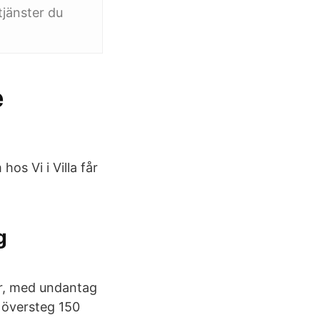
jänster du
e
s Vi i Villa får
g
ter, med undantag
 översteg 150