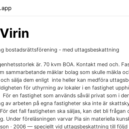
.app
Virin
g bostadsrättsförening - med uttagsbeskattning
genhetsstorlek är. 70 kvm BOA. Kontakt med och. Fas
om sammarbetande mäklar bolag som skulle mäkla och
r och sälja dem enligt inte heller kan medföra uttags
kyldigheten för uthyrning av lokaler i en fastighet upph
 För en fastighet som används såväl privat som i de
 av arbeten på egna fastigheter ska inte är skattsky
För det fall fastigheten ska säljas, kan det bli frågan
g. Under föreläsningen varvar Pia sin materiella kun
on · 2006 — speciellt vid uttagsbeskattning till följd