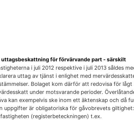
uttagsbeskattning för förvärvande part - särskilt
tigheterna i juli 2012 respektive i juli 2013 såldes me
klarera uttag av tjänst i enlighet med mervärdesskat
tämmelser. Bolaget kom därför att redovisa för låg
ärdesskatt under motsvarande perioder. Överlåtande
åva kan exempelvis ske inom ett äktenskap och då fu
uppgifter är obligatoriska för gåvobrevets giltighet: 
fastigheten (registerbeteckningen) t.ex.