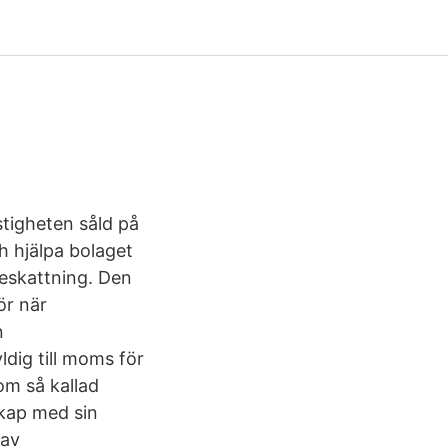
tigheten såld på
 hjälpa bolaget
beskattning. Den
ör när
n
ldig till moms för
 om så kallad
skap med sin
 av