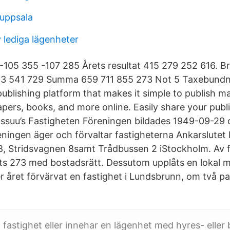
 uppsala
 lediga lägenheter
-105 355 -107 285 Årets resultat 415 279 252 616. Br
53 541 729 Summa 659 711 855 273 Not 5 Taxebundn
l publishing platform that makes it simple to publish m
pers, books, and more online. Easily share your publ
 Issuu’s Fastigheten Föreningen bildades 1949-09-29 
ingen äger och förvaltar fastigheterna Ankarslutet l,
, 8, Stridsvagnen 8samt Trådbussen 2 iStockholm. Av
ts 273 med bostadsrätt. Dessutom upplåts en lokal 
r året förvärvat en fastighet i Lundsbrunn, om två p
fastighet eller innehar en lägenhet med hyres- eller