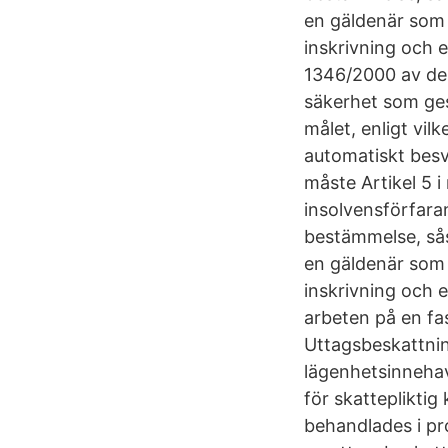
en gäldenär som ä
inskrivning och e
1346/2000 av den
säkerhet som ges
målet, enligt vil
automatiskt besvä
måste Artikel 5 
insolvensförfara
bestämmelse, sås
en gäldenär som ä
inskrivning och 
arbeten på en fas
Uttagsbeskattning
lägenhetsinnehav
för skattepliktig
behandlades i pr