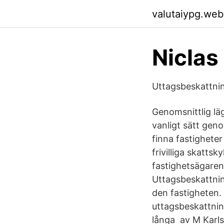
valutaiypg.web
Niclas 
Uttagsbeskattnin
Genomsnittlig lä
vanligt sätt gen
finna fastighete
frivilliga skatts
fastighetsägaren
Uttagsbeskattning
den fastigheten. 
uttagsbeskattnin
långa av M Karlss