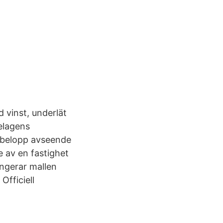
d vinst, underlät
telagens
t belopp avseende
 av en fastighet
ngerar mallen
Officiell