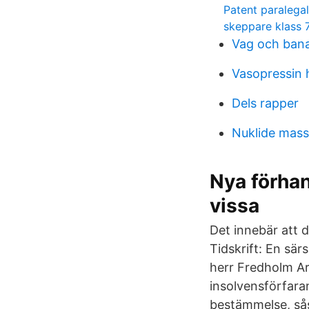
Patent paralegal
skeppare klass 
Vag och bana
Vasopressin
Dels rapper
Nuklide mass
Nya förha
vissa
Det innebär att 
Tidskrift: En sär
herr Fredholm Ar
insolvensförfara
bestämmelse, sås