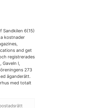
f Sandkilen 6(15)
a kostnader
agazines,
ications and get
och registrerades
 Gaveln l,
 föreningens 273
med äganderätt.
arhus med totalt
 bostadsrätt