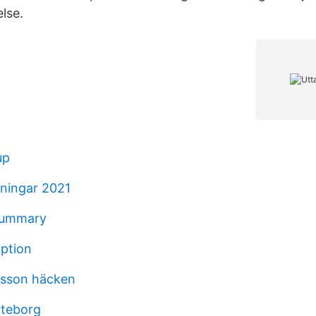
lse.
up
lningar 2021
 summary
ption
rsson häcken
öteborg