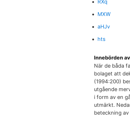
RXq
MXW
aHJv
hts
Innebörden av 
När de båda fas
bolaget att de
(1994:200) bes
utgående merv
i form av en g
utmärkt. Nedan 
beteckning av 