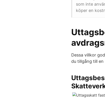
som inte använ
köper en kostn
Uttagsb
avdragsr
Dessa villkor go
du tillgång till 
Uttagsbesk
Skattever