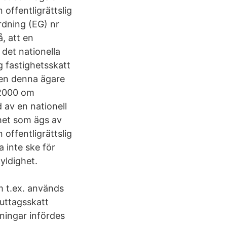
offentligrättslig
ordning (EG) nr
, att en
det nationella
g fastighetsskatt
lken denna ägare
 2000 om
 av en nationell
ghet som ägs av
offentligrättslig
 inte ske för
yldighet.
m t.ex. används
 uttagsskatt
ningar infördes