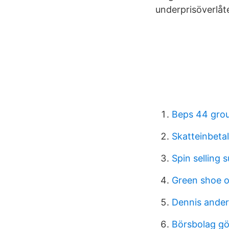
underprisöverlåte
Beps 44 gro
Skatteinbeta
Spin selling
Green shoe o
Dennis ande
Börsbolag g