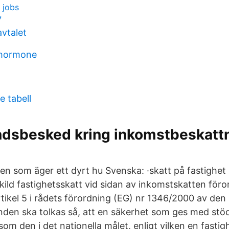
 jobs
7
vtalet
 hormone
e tabell
ndsbesked kring inkomstbeskattn
den som äger ett dyrt hu Svenska: ·skatt på fastighet
skild fastighetsskatt vid sidan av inkomstskatten för
tikel 5 i rådets förordning (EG) nr 1346/2000 av de
nden ska tolkas så, att en säkerhet som ges med stöd
om den i det nationella målet, enligt vilken en fasti