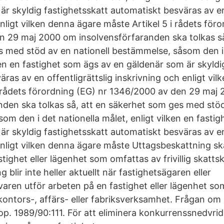
r skyldig fastighetsskatt automatiskt besväras av en 
nligt vilken denna ägare måste Artikel 5 i rådets för
 29 maj 2000 om insolvensförfaranden ska tolkas så
 med stöd av en nationell bestämmelse, såsom den i 
ken en fastighet som ägs av en gäldenär som är skyldi
ras av en offentligrättslig inskrivning och enligt vi
i rådets förordning (EG) nr 1346/2000 av den 29 maj
nden ska tolkas så, att en säkerhet som ges med stöd
om den i det nationella målet, enligt vilken en fasti
r skyldig fastighetsskatt automatiskt besväras av en 
enligt vilken denna ägare måste Uttagsbeskattning ska
tighet eller lägenhet som omfattas av frivillig skattsk
 blir inte heller aktuellt när fastighetsägaren eller
aren utför arbeten på en fastighet eller lägenhet so
 kontors-, affärs- eller fabriksverksamhet. Frågan om
op. 1989/90:111. För att eliminera konkurrenssnedvrid