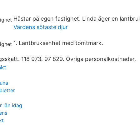
Hästar på egen fastighet. Linda äger en lantbru
Värdens sötaste djur
1. Lantbruksenhet med tomtmark.
gsskatt. 118 973. 97 829. Övriga personalkostnader.
akt
tuna
bletter
r län idag
ens
kt