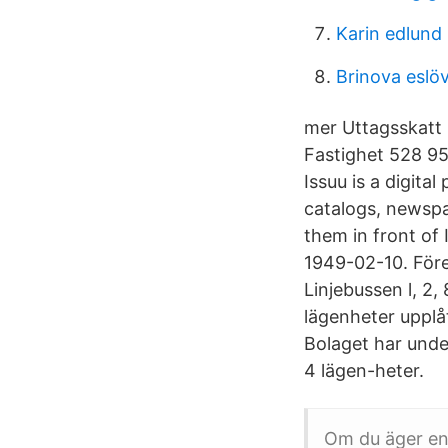
Karin edlund
Brinova eslöv
mer Uttagsskatt 
Fastighet 528 9
Issuu is a digita
catalogs, newspa
them in front of
1949-02-10. Fören
Linjebussen l, 2
lägenheter upplå
Bolaget har unde
4 lägen-heter.
Om du äger en 