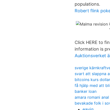
populations.
Robert flink pok
Click HERE to fi
information is pr
Auktionsverket 
sverige kärnkraftv
svart att slappna 
bitcoins kurs dolla
få hjälp med att bl
banker loan
amara romani anal
bevakade folk i so
eayjq