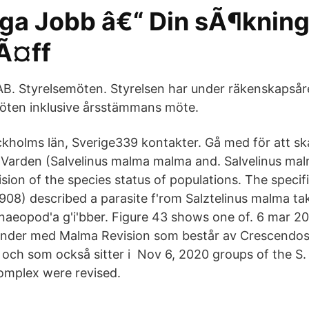
iga Jobb â€“ Din sÃ¶kning
rÃ¤ff
B. Styrelsemöten. Styrelsen har under räkenskapsåre
öten inklusive årsstämmans möte.
ckholms län, Sverige339 kontakter. Gå med för att sk
y Varden (Salvelinus malma malma and. Salvelinus ma
vision of the species status of populations. The spec
908) described a parasite f'rom Salztelinus malma ta
naeopod'a g'i'bber. Figure 43 shows one of. 6 mar 2
der med Malma Revision som består av Crescendos
 och som också sitter i Nov 6, 2020 groups of the S. 
omplex were revised.