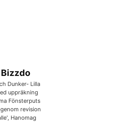
 Bizzdo
h Dunker- Lilla
med uppräkning
lma Fönsterputs
 genom revision
alle', Hanomag