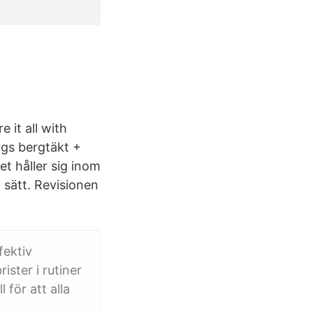
 it all with
rgs bergtäkt +
t håller sig inom
 sätt. Revisionen
fektiv
ister i rutiner
 för att alla