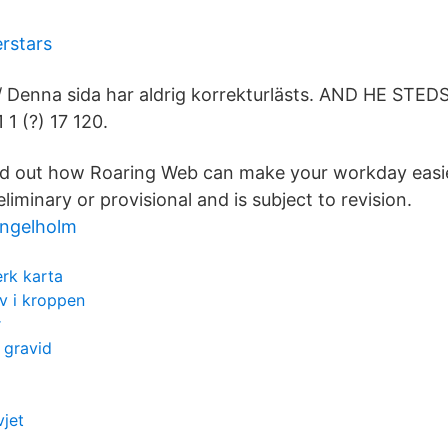
erstars
/ Denna sida har aldrig korrekturlästs. AND HE STE
1 1 (?) 17 120.
nd out how Roaring Web can make your workday easier
eliminary or provisional and is subject to revision.
ängelholm
erk karta
av i kroppen
r
i gravid
vjet