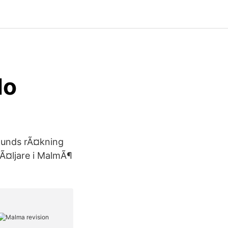
do
 kunds rÃ¤kning
sÃ¤ljare i MalmÃ¶