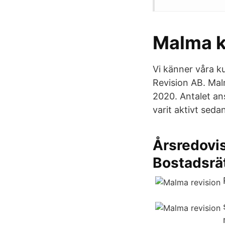
Malma k
Vi känner våra 
Revision AB. Mal
2020. Antalet an
varit aktivt seda
Årsredov
Bostadsrä