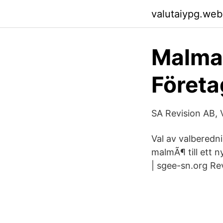
valutaiypg.web
Malma 
Företa
SA Revision AB, 
Val av valberedn
malmÃ¶ till ett 
| sgee-sn.org Rev