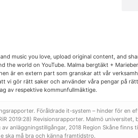
and music you love, upload original content, and share
 and the world on YouTube. Malma bergtäkt + Mariebe
onen är en extern part som granskar att vår verksamhe
att vi gör rätt saker och använder våra pengar på rätt
ag av respektive kommunfullmäktige.
gsrapporter. Föråldrade it-system – hinder för en ef
(RiR 2019:28) Revisionsrapporter. Malmö universitet, br
 av anläggningstillgångar, 2018 Region Skåne finns till
e ska må bra och känna framtidstro.