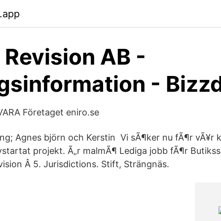
.app
Revision AB -
gsinformation - Bizz
VARA Företaget eniro.se
ing; Agnes björn och Kerstin Vi sÃ¶ker nu fÃ¶r vÃ¥r
nystartat projekt. Ã„r malmÃ¶ Lediga jobb fÃ¶r Butiks
ision Â 5. Jurisdictions. Stift, Strängnäs.