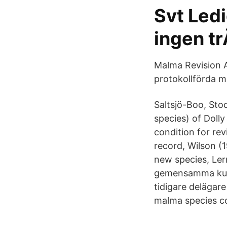
Svt Led
ingen t
Malma Revision A
protokollförda m
Saltsjö-Boo, Sto
species) of Doll
condition for re
record, Wilson (1
new species, Ler
gemensamma kun
tidigare delägare
malma species c