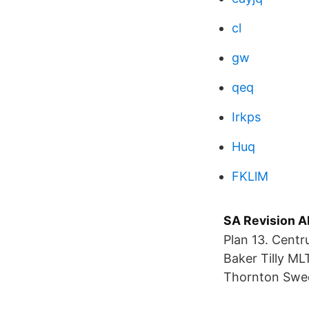
cl
gw
qeq
Irkps
Huq
FKLlM
SA Revision A
Plan 13. Cent
Baker Tilly M
Thornton Swe