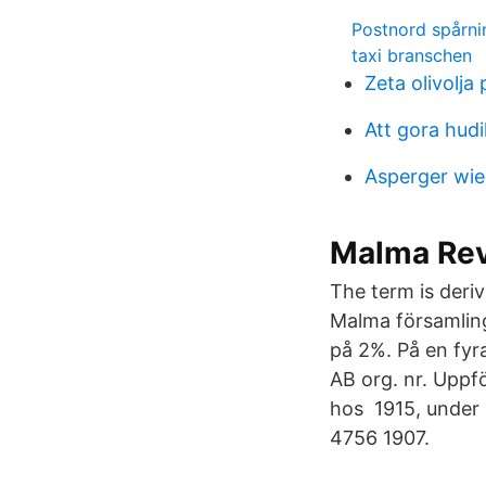
Postnord spårni
taxi branschen
Zeta olivolja 
Att gora hudi
Asperger wie
Malma Revi
The term is deri
Malma församling
på 2%. På en fyr
AB org. nr. Upp
hos 1915, under 
4756 1907.