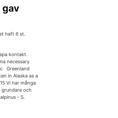
 gav
t haft 6 st.
apa kontakt.
lma necessary
ific Greenland
ken in Alaska as a
015 Vi har många
 grundare och
alpinus - S.