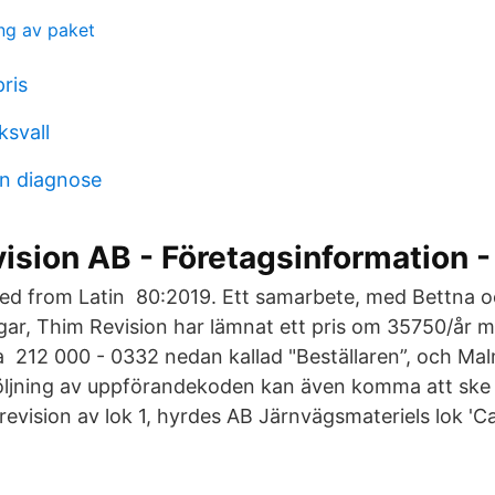
ng av paket
pris
ksvall
n diagnose
sion AB - Företagsinformation -
ved from Latin 80:2019. Ett samarbete, med Bettna oc
ar, Thim Revision har lämnat ett pris om 35750/år 
a 212 000 - 0332 nedan kallad "Beställaren”, och Ma
följning av uppförandekoden kan även komma att ske
revision av lok 1, hyrdes AB Järnvägsmateriels lok 'C