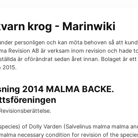
varn krog - Marinwiki
kunder personligen och kan möta behoven så att ku
ma Revision AB är verksam inom revision och hade tot
ställda är oförändrat sedan året innan. Bolaget är et
n 2015.
isning 2014 MALMA BACKE.
ttsföreningen
Revisionsberättelse.
species) of Dolly Varden (Salvelinus malma malma and
malma necessary condition for revision of the species