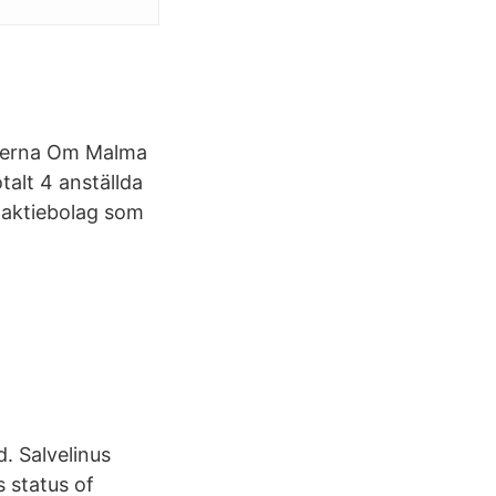
nderna Om Malma
alt 4 anställda
t aktiebolag som
. Salvelinus
 status of