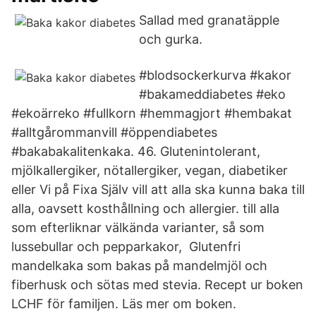
Sallad med granatäpple
och gurka.
#blodsockerkurva #kakor
#bakameddiabetes #eko
#ekoärreko #fullkorn #hemmagjort #hembakat
#alltgårommanvill #öppendiabetes
#bakabakalitenkaka. 46. Glutenintolerant,
mjölkallergiker, nötallergiker, vegan, diabetiker
eller Vi på Fixa Själv vill att alla ska kunna baka till
alla, oavsett kosthållning och allergier. till alla
som efterliknar välkända varianter, så som
lussebullar och pepparkakor, Glutenfri
mandelkaka som bakas på mandelmjöl och
fiberhusk och sötas med stevia. Recept ur boken
LCHF för familjen. Läs mer om boken.