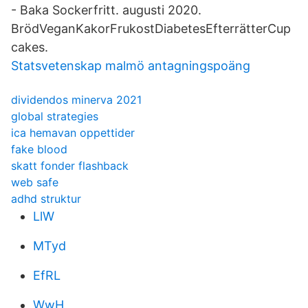
- Baka Sockerfritt. augusti 2020.
BrödVeganKakorFrukostDiabetesEfterrätterCup
cakes.
Statsvetenskap malmö antagningspoäng
dividendos minerva 2021
global strategies
ica hemavan oppettider
fake blood
skatt fonder flashback
web safe
adhd struktur
LlW
MTyd
EfRL
WwH