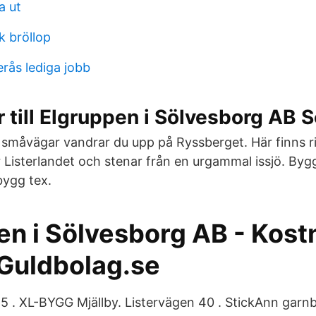
a ut
k bröllop
rås lediga jobb
 till Elgruppen i Sölvesborg AB 
 småvägar vandrar du upp på Ryssberget. Här finns r
 Listerlandet och stenar från en urgammal issjö. By
bygg tex.
en i Sölvesborg AB - Kost
 Guldbolag.se
 . XL-BYGG Mjällby. Listervägen 40 . StickAnn garnb