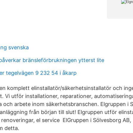
ing svenska
åverkar bränsleförbrukningen ytterst lite
er tegelvägen 9 232 54 i åkarp
n komplett elinstallatör/säkerhetsinstallatör och inge
årt. Vi utför installationer, reparationer, automatiserin
ata och arbete inom säkerhetsbranschen. Elgruppen i 
anläggning från början till slut! Elgruppen utför elinst
n, renoveringar, el service ElGruppen i Sölvesborg AB
om detta.