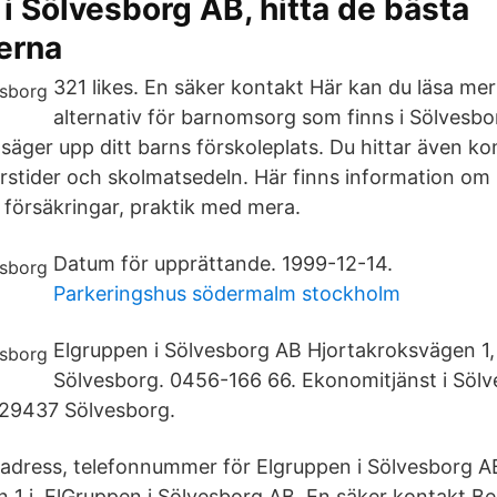
i Sölvesborg AB, hitta de bästa
erna
321 likes. En säker kontakt Här kan du läsa mer
alternativ för barnomsorg som finns i Sölvesbo
 säger upp ditt barns förskoleplats. Du hittar även k
årstider och skolmatsedeln. Här finns information om
 försäkringar, praktik med mera.
Datum för upprättande. 1999-12-14.
Parkeringshus södermalm stockholm
Elgruppen i Sölvesborg AB Hjortakroksvägen 1
Sölvesborg. 0456-166 66. Ekonomitjänst i Söl
 29437 Sölvesborg.
, adress, telefonnummer för Elgruppen i Sölvesborg A
 1 i ElGruppen i Sölvesborg AB. En säker kontakt Beh