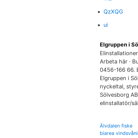
QzXQG
ui
Elgruppen i Sö
Elinstallatione
Arbeta här · B
0456-166 66. 
Elgruppen i Sö
nyckeltal, sty
Sölvesborg AB 
elinstallatör/sä
Älvdalen fiske
biarea vindsvån