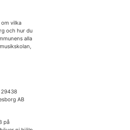
 om vilka
rg och hur du
ommunens alla
 musikskolan,
, 29438
vesborg AB
B på
över ni hjälp