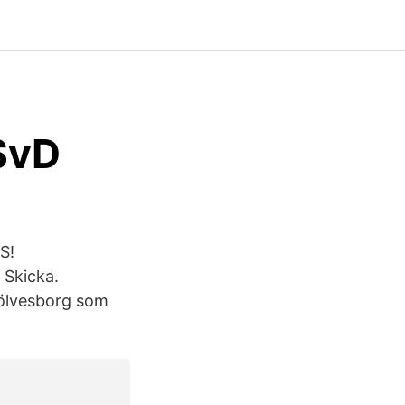
SvD
S!
 Skicka.
Sölvesborg som