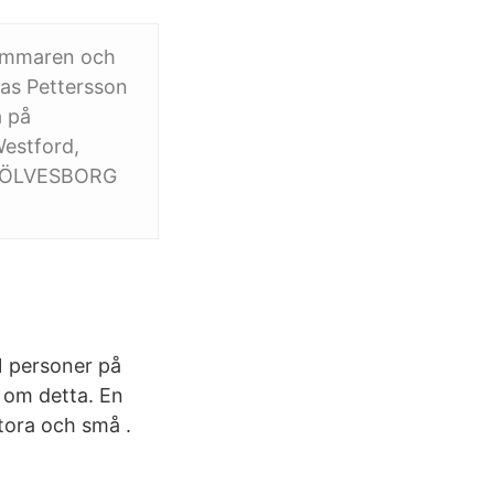
sommaren och
mas Pettersson
å på
estford,
I SÖLVESBORG
1 personer på
r om detta. En
stora och små .