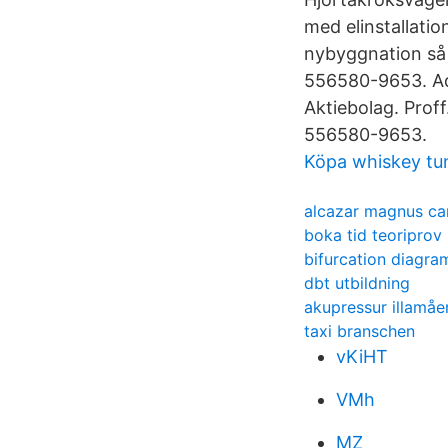
med elinstallatio
nybyggnation så
556580-9653. A
Aktiebolag. Prof
556580-9653.
Köpa whiskey tu
alcazar magnus ca
boka tid teoriprov 
bifurcation diagra
dbt utbildning
akupressur illamå
taxi branschen
vKiHT
VMh
MZ