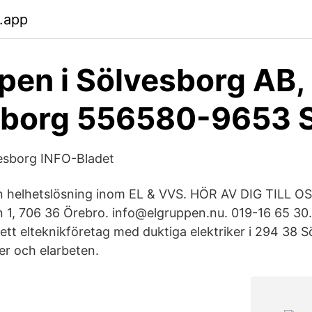
.app
pen i Sölvesborg AB,
sborg 556580-9653 
vesborg INFO-Bladet
n helhetslösning inom EL & VVS. HÖR AV DIG TILL OS
, 706 36 Örebro. info@elgruppen.nu. 019-16 65 30.
ett elteknikföretag med duktiga elektriker i 294 38 
ner och elarbeten.