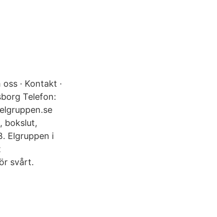
 oss · Kontakt ·
sborg Telefon:
@elgruppen.se
, bokslut,
B. Elgruppen i
t
för svårt.