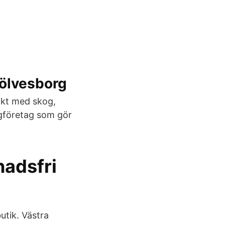
Sölvesborg
ikt med skog,
ggföretag som gör
nadsfri
utik. Västra