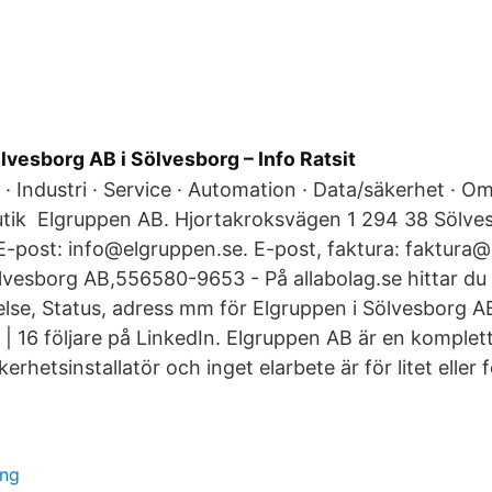
lvesborg AB i Sölvesborg – Info Ratsit
r · Industri · Service · Automation · Data/säkerhet · Om
utik Elgruppen AB. Hjortakroksvägen 1 294 38 Sölve
E-post: info@elgruppen.se. E-post, faktura: faktura
lvesborg AB,556580-9653 - På allabolag.se hittar du 
relse, Status, adress mm för Elgruppen i Sölvesborg A
| 16 följare på LinkedIn. Elgruppen AB är en komplet
kerhetsinstallatör och inget elarbete är för litet eller 
ing