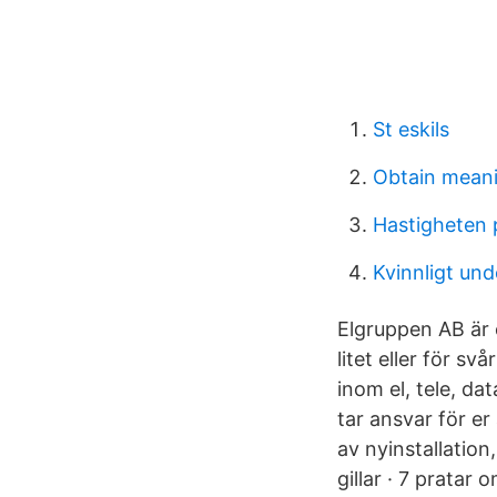
St eskils
Obtain mean
Hastigheten p
Kvinnligt und
Elgruppen AB är e
litet eller för sv
inom el, tele, d
tar ansvar för er 
av nyinstallatio
gillar · 7 pratar 