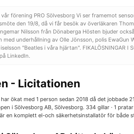
l vår förening PRO Sölvesborg Vi ser framemot sen
rsmöte den 19/8, då vi får besök av överläkaren Tho
Ingemar Nilsson från Dönaberga Hösten bjuder ocks
med underhållning av Olle Jönsson, polis EwaGun W
iselsson "Beatles i våra hjärtan". FIKALÖSNINGAR 
 på LinkedIn.
n - Licitationen
a har ökat med 1 person sedan 2018 då det jobbade 2
pen i Sölvesborg AB, Sölvesborg. 334 gillar · 1 prata
är en komplett el-och säkerhetsinstallatör för både 