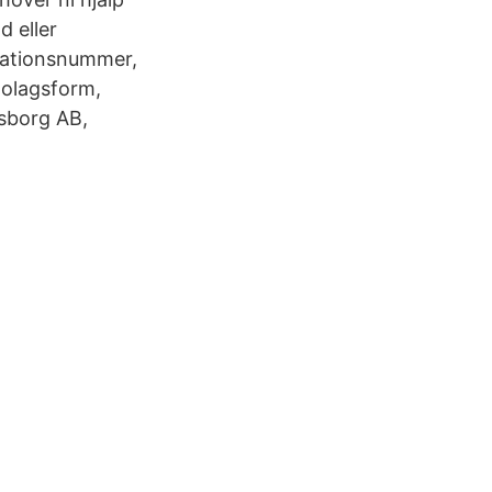
d eller
sationsnummer,
olagsform,
esborg AB,