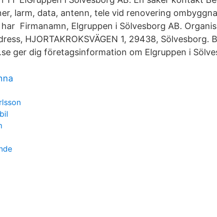
ner, larm, data, antenn, tele vid renovering ombyggna
 har Firmanamn, Elgruppen i Sölvesborg AB. Organi
dress, HJORTAKROKSVÄGEN 1, 29438, Sölvesborg. B
f.se ger dig företagsinformation om Elgruppen i Sölv
nna
rlsson
bil
m
ende