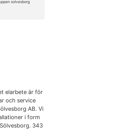
t elarbete är för
gar och service
Sölvesborg AB. Vi
allationer i form
, Sölvesborg. 343