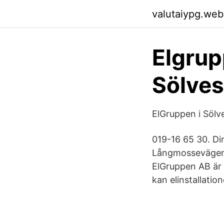
valutaiypg.web
Elgrup
Sölve
ElGruppen i Söl
019-16 65 30. Di
Långmossevägen 1
ElGruppen AB är 
kan elinstallatio