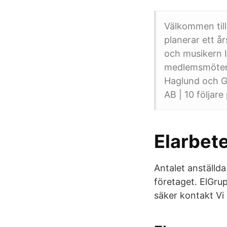
Välkommen til
planerar ett å
och musikern 
medlemsmöten 
Haglund och G
AB | 10 följare
Elarbete
Antalet anställd
företaget. ElGrup
säker kontakt Vi 